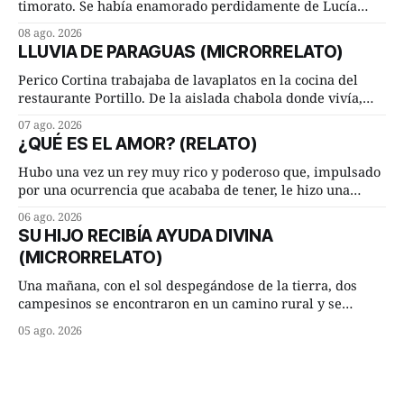
timorato. Se había enamorado perdidamente de Lucía
Arriate y ella le correspondía. En los placeres de cama, a
08 ago. 2026
ambos les iba de maravilla. Pero mantenían absoluta
LLUVIA DE PARAGUAS (MICRORRELATO)
discrepancia en un deseo ineluctable por parte de ella.
Lucía Arriate quería que ellos
Perico Cortina trabajaba de lavaplatos en la cocina del
restaurante Portillo. De la aislada chabola donde vivía,
hasta su lugar de trabajo y viceversa le significaban tres
07 ago. 2026
cuarto de hora andando a buen paso. Cierta noche,
¿QUÉ ES EL AMOR? (RELATO)
terminada su jornada laboral caminaba él hacía su mísera
morada cundo comenzó a llover
Hubo una vez un rey muy rico y poderoso que, impulsado
por una ocurrencia que acababa de tener, le hizo una
inesperada pregunta al más sabio de sus consejeros: —
06 ago. 2026
Dime, hombre sabio, ¿qué es el amor según tú? Su
SU HIJO RECIBÍA AYUDA DIVINA
consejero, que era muy prudente y astuto le respondió de
(MICRORRELATO)
inmediato:
Una mañana, con el sol despegándose de la tierra, dos
campesinos se encontraron en un camino rural y se
detuvieron un momento a hablar. —¿Vienes de regar las
05 ago. 2026
remolachas, Manuel? —quiso saber uno. —Eso acabo de
hacer, Paco. ¿Cómo va ese maíz tuyo? --se interesó el otro.
—De momento mejor