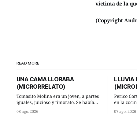
víctima de la q
(Copyright Andr
READ MORE
UNA CAMA LLORABA
LLUVIA
(MICRORRELATO)
(MICRO
Tomasito Molina era un joven, a partes
Perico Cor
iguales, juicioso y timorato. Se había
en la cocin
enamorado perdidamente de Lucía
la aislada
08 ago. 2026
07 ago. 2026
Arriate y ella le correspondía. En los
lugar de tr
placeres de cama, a ambos les iba de
significab
maravilla. Pero mantenían absoluta
andando a buen p
discrepancia en un deseo ineluctable
terminada 