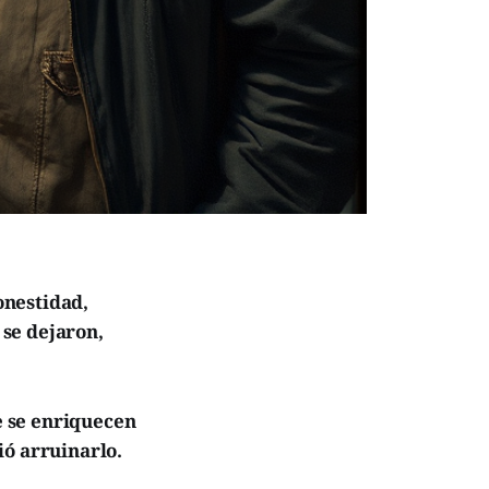
onestidad,
se dejaron,
ue se enriquecen
ió arruinarlo.