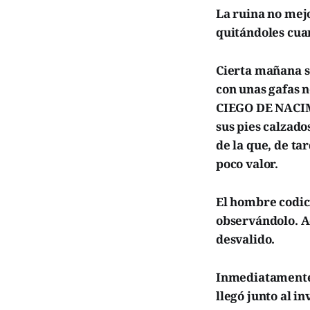
La ruina no mej
quitándoles cuan
Cierta mañana s
con unas gafas n
CIEGO DE NACI
sus pies calzado
de la que, de t
poco valor.
El hombre codici
observándolo. A
desvalido.
Inmediatamente,
llegó junto al i