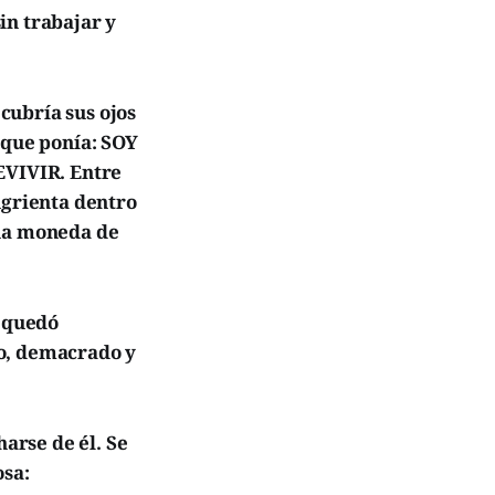
in trabajar y
cubría sus ojos
 que ponía: SOY
IVIR. Entre
ugrienta dentro
una moneda de
e quedó
co, demacrado y
arse de él. Se
osa: