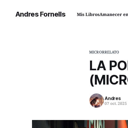
Andres Fornells
Mis Libros
Amanecer en 
MICRORRELATO
LA PO
(MIC
Andres
07 oct. 2025