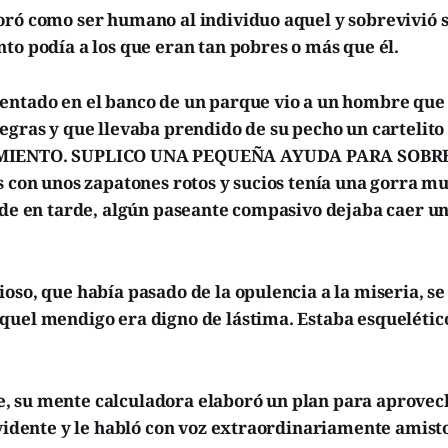
oró como ser humano al individuo aquel y sobrevivió s
to podía a los que eran tan pobres o más que él.
entado en el banco de un parque vio a un hombre que 
egras y que llevaba prendido de su pecho un cartelito
MIENTO. SUPLICO UNA PEQUEÑA AYUDA PARA SOBREV
s con unos zapatones rotos y sucios tenía una gorra m
arde en tarde, algún paseante compasivo dejaba caer 
oso, que había pasado de la opulencia a la miseria, s
quel mendigo era digno de lástima. Estaba esqueléti
 su mente calculadora elaboró un plan para aprovech
nvidente y le habló con voz extraordinariamente amist