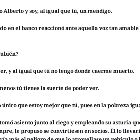
Alberto y soy, al igual que tú, un mendigo.
do en el banco reaccionó ante aquella voz tan amable
ambién?
er, y al igual que tú no tengo donde caerme muerto.
enos tú tienes la suerte de poder ver.
o único que estoy mejor que tú, pues en la pobreza ig
tomó asiento junto al ciego y empleando su astucia qu
pre, le propuso se convirtiesen en socios. Él lo llevar
ría más el peligro de que lo atropellase un vehículo o 