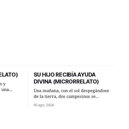
ELATO)
SU HIJO RECIBÍA AYUDA
DIVINA (MICRORRELATO)
o y
r una
Una mañana, con el sol despegándose
ner, le
de la tierra, dos campesinos se
a al más
encontraron en un camino rural y se
05 ago. 2026
detuvieron un momento a hablar. —
or según
¿Vienes de regar las remolachas,
Manuel? —quiso saber uno. —Eso
diato:
acabo de hacer, Paco. ¿Cómo va ese