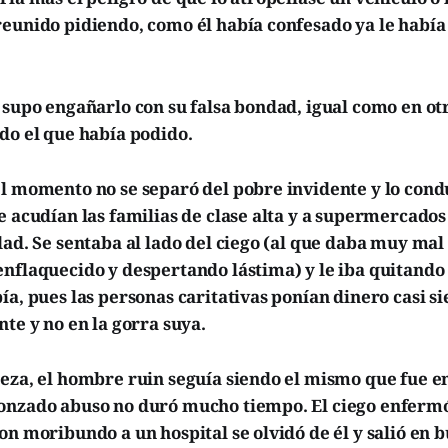
reunido pidiendo, como él había confesado ya le había
 supo engañarlo con su falsa bondad, igual como en ot
do el que había podido.
l momento no se separó del pobre invidente y lo condu
e acudían las familias de clase alta y a supermercados
dad. Se sentaba al lado del ciego (al que daba muy ma
nflaquecido y despertando lástima) y le iba quitando
ía, pues las personas caritativas ponían dinero casi s
nte y no en la gorra suya.
reza, el hombre ruin seguía siendo el mismo que fue e
onzado abuso no duró mucho tiempo. El ciego enfermó
on moribundo a un hospital se olvidó de él y salió en b