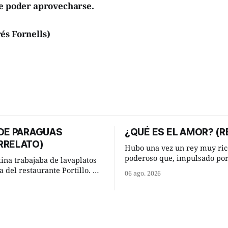
ue poder aprovecharse.
és Fornells)
 DE PARAGUAS
¿QUÉ ES EL AMOR? (R
RRELATO)
Hubo una vez un rey muy ric
poderoso que, impulsado po
tina trabajaba de lavaplatos
ocurrencia que acababa de te
a del restaurante Portillo. De
06 ago. 2026
hizo una inesperada pregunt
 chabola donde vivía, hasta su
sabio de sus consejeros: —Dime,
abajo y viceversa le
hombre sabio, ¿qué es el am
an tres cuarto de hora
tú? Su consejero, que era muy prudente
aso. Cierta noche,
y astuto le respondió de inme
su jornada laboral caminaba