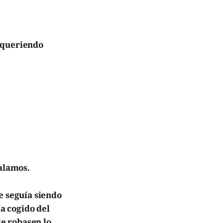
 queriendo
ualamos.
e seguía siendo
ía cogido del
le robasen lo