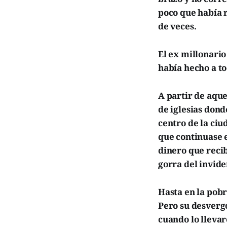
poco que había 
de veces.
El ex millonario
había hecho a to
A partir de aque
de iglesias dond
centro de la ciu
que continuase e
dinero que recib
gorra del invide
Hasta en la pob
Pero su desverg
cuando lo llevar