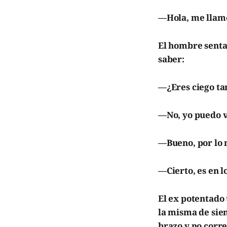
—Hola, me llamo 
El hombre senta
saber:
—¿Eres ciego t
—No, yo puedo v
—Bueno, por lo m
—Cierto, es en l
El ex potentado 
la misma de siem
brazo y no corre