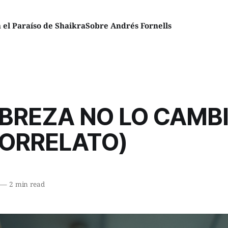
el Paraíso de Shaikra
Sobre Andrés Fornells
BREZA NO LO CAMB
RORRELATO)
—
2 min read