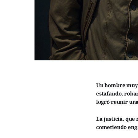
Un hombre muy a
estafando, roba
logró reunir un
La justicia, que
cometiendo engañ