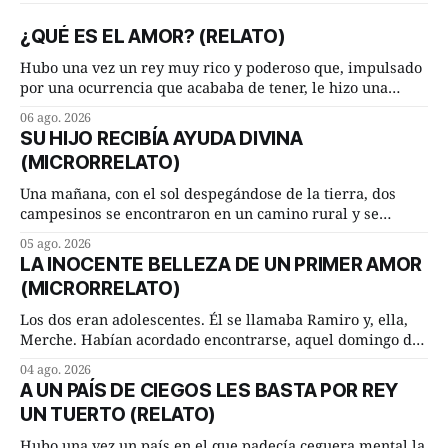
¿QUÉ ES EL AMOR? (RELATO)
Hubo una vez un rey muy rico y poderoso que, impulsado
por una ocurrencia que acababa de tener, le hizo una
inesperada pregunta al más sabio de sus consejeros: —
06 ago. 2026
Dime, hombre sabio, ¿qué es el amor según tú? Su
SU HIJO RECIBÍA AYUDA DIVINA
consejero, que era muy prudente y astuto le respondió de
(MICRORRELATO)
inmediato:
Una mañana, con el sol despegándose de la tierra, dos
campesinos se encontraron en un camino rural y se
detuvieron un momento a hablar. —¿Vienes de regar las
05 ago. 2026
remolachas, Manuel? —quiso saber uno. —Eso acabo de
LA INOCENTE BELLEZA DE UN PRIMER AMOR
hacer, Paco. ¿Cómo va ese maíz tuyo? --se interesó el otro.
(MICRORRELATO)
—De momento mejor
Los dos eran adolescentes. Él se llamaba Ramiro y, ella,
Merche. Habían acordado encontrarse, aquel domingo de
verano, a las ocho de la mañana en “La Herradura”. Un
04 ago. 2026
lugar del río que debía este nombre a la pronunciada
A UN PAÍS DE CIEGOS LES BASTA POR REY
curva que la corriente fluvial presentaba en aquel punto.
UN TUERTO (RELATO)
Habían dispuesto que
Hubo una vez un país en el que padecía ceguera mental la