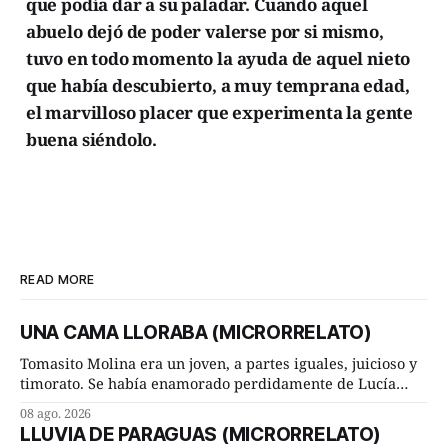
que podía dar a su paladar. Cuando aquel
abuelo dejó de poder valerse por si mismo,
tuvo en todo momento la ayuda de aquel nieto
que había descubierto, a muy temprana edad,
el marvilloso placer que experimenta la gente
buena siéndolo.
READ MORE
UNA CAMA LLORABA (MICRORRELATO)
Tomasito Molina era un joven, a partes iguales, juicioso y
timorato. Se había enamorado perdidamente de Lucía
Arriate y ella le correspondía. En los placeres de cama, a
08 ago. 2026
ambos les iba de maravilla. Pero mantenían absoluta
LLUVIA DE PARAGUAS (MICRORRELATO)
discrepancia en un deseo ineluctable por parte de ella.