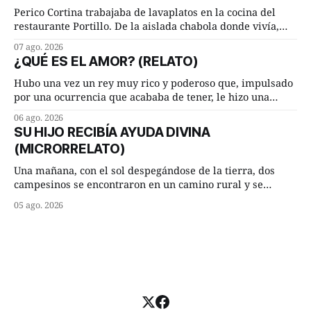
Lucía Arriate quería que ellos
Perico Cortina trabajaba de lavaplatos en la cocina del
restaurante Portillo. De la aislada chabola donde vivía,
hasta su lugar de trabajo y viceversa le significaban tres
07 ago. 2026
cuarto de hora andando a buen paso. Cierta noche,
¿QUÉ ES EL AMOR? (RELATO)
terminada su jornada laboral caminaba él hacía su mísera
morada cundo comenzó a llover
Hubo una vez un rey muy rico y poderoso que, impulsado
por una ocurrencia que acababa de tener, le hizo una
inesperada pregunta al más sabio de sus consejeros: —
06 ago. 2026
Dime, hombre sabio, ¿qué es el amor según tú? Su
SU HIJO RECIBÍA AYUDA DIVINA
consejero, que era muy prudente y astuto le respondió de
(MICRORRELATO)
inmediato:
Una mañana, con el sol despegándose de la tierra, dos
campesinos se encontraron en un camino rural y se
detuvieron un momento a hablar. —¿Vienes de regar las
05 ago. 2026
remolachas, Manuel? —quiso saber uno. —Eso acabo de
hacer, Paco. ¿Cómo va ese maíz tuyo? --se interesó el otro.
—De momento mejor