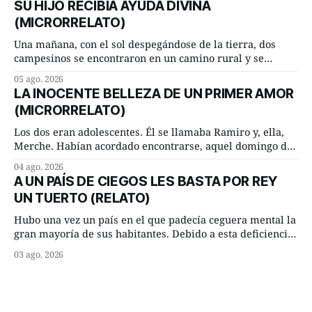
SU HIJO RECIBÍA AYUDA DIVINA
consejero, que era muy prudente y astuto le respondió de
(MICRORRELATO)
inmediato:
Una mañana, con el sol despegándose de la tierra, dos
campesinos se encontraron en un camino rural y se
detuvieron un momento a hablar. —¿Vienes de regar las
05 ago. 2026
remolachas, Manuel? —quiso saber uno. —Eso acabo de
LA INOCENTE BELLEZA DE UN PRIMER AMOR
hacer, Paco. ¿Cómo va ese maíz tuyo? --se interesó el otro.
(MICRORRELATO)
—De momento mejor
Los dos eran adolescentes. Él se llamaba Ramiro y, ella,
Merche. Habían acordado encontrarse, aquel domingo de
verano, a las ocho de la mañana en “La Herradura”. Un
04 ago. 2026
lugar del río que debía este nombre a la pronunciada
A UN PAÍS DE CIEGOS LES BASTA POR REY
curva que la corriente fluvial presentaba en aquel punto.
UN TUERTO (RELATO)
Habían dispuesto que
Hubo una vez un país en el que padecía ceguera mental la
gran mayoría de sus habitantes. Debido a esta deficiencia,
multitud de ciegos mentales valiéndose de ser muy
03 ago. 2026
superiores en número a los que no padecían ninguna
dificultad visual, decidieron que, para gobernar sus vidas
bastaría y sobraría con