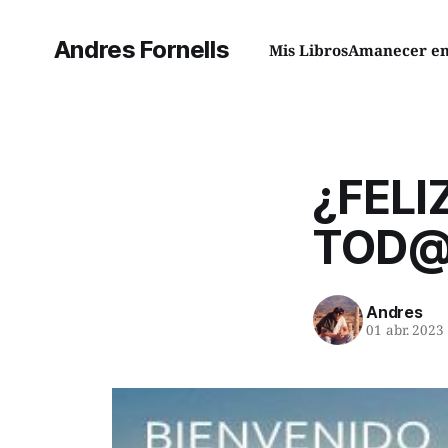
Andres Fornells
Mis Libros
Amanecer en 
¿FELI
TOD@
Andres
01 abr. 2023