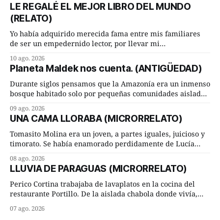
LE REGALÉ EL MEJOR LIBRO DEL MUNDO
(RELATO)
Yo había adquirido merecida fama entre mis familiares
de ser un empedernido lector, por llevar mi
extraordinaria pasión lectora hasta el extremo de estar
10 ago. 2026
leyendo siempre dos o tres libros a la vez (uno puesto en
Planeta Maldek nos cuenta. (ANTIGÜEDAD)
mi mesita de noche, otro colocado sobre el brazo de un
sillón de la
Durante siglos pensamos que la Amazonía era un inmenso
bosque habitado solo por pequeñas comunidades aisladas.
Hoy, la ciencia acaba de demostrar que esa historia estaba
09 ago. 2026
incompleta. Un equipo internacional de arqueólogos,
UNA CAMA LLORABA (MICRORRELATO)
liderado por el investigador finlandés Martti Pärssinen,
de la Universidad de Helsinki, junto con especialistas de
Tomasito Molina era un joven, a partes iguales, juicioso y
Brasil y
timorato. Se había enamorado perdidamente de Lucía
Arriate y ella le correspondía. En los placeres de cama, a
08 ago. 2026
ambos les iba de maravilla. Pero mantenían absoluta
LLUVIA DE PARAGUAS (MICRORRELATO)
discrepancia en un deseo ineluctable por parte de ella.
Lucía Arriate quería que ellos
Perico Cortina trabajaba de lavaplatos en la cocina del
restaurante Portillo. De la aislada chabola donde vivía,
hasta su lugar de trabajo y viceversa le significaban tres
07 ago. 2026
cuarto de hora andando a buen paso. Cierta noche,