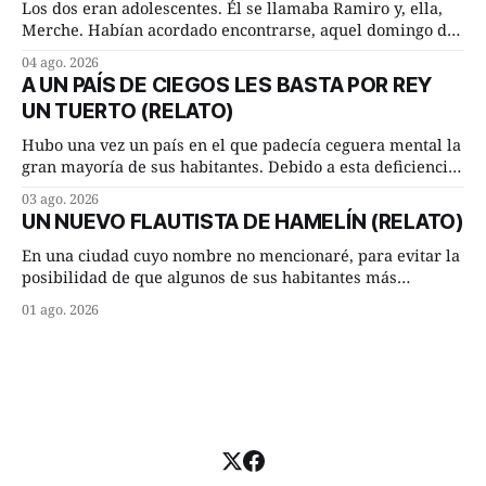
Los dos eran adolescentes. Él se llamaba Ramiro y, ella,
Merche. Habían acordado encontrarse, aquel domingo de
verano, a las ocho de la mañana en “La Herradura”. Un
04 ago. 2026
lugar del río que debía este nombre a la pronunciada
A UN PAÍS DE CIEGOS LES BASTA POR REY
curva que la corriente fluvial presentaba en aquel punto.
UN TUERTO (RELATO)
Habían dispuesto que
Hubo una vez un país en el que padecía ceguera mental la
gran mayoría de sus habitantes. Debido a esta deficiencia,
multitud de ciegos mentales valiéndose de ser muy
03 ago. 2026
superiores en número a los que no padecían ninguna
UN NUEVO FLAUTISTA DE HAMELÍN (RELATO)
dificultad visual, decidieron que, para gobernar sus vidas
bastaría y sobraría con
En una ciudad cuyo nombre no mencionaré, para evitar la
posibilidad de que algunos de sus habitantes más
violentos, extremistas y fanáticos, pudieran caer en la
01 ago. 2026
tentación de venir en mi busca y perjudicarme la belleza
corporal, había un anticuario que ostentaba merecida
fama por poseer extraordinarias maravillas dentro de