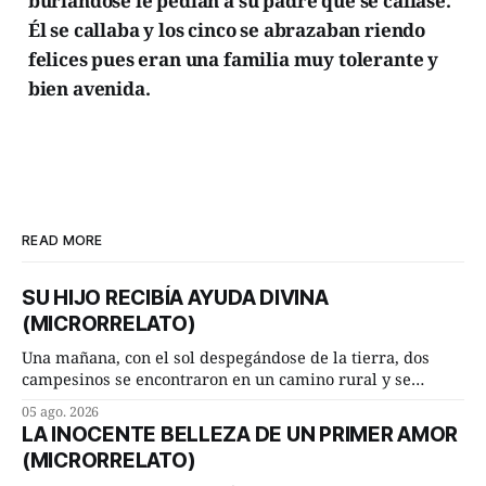
burlándose le pedían a su padre que se callase.
Él se callaba y los cinco se abrazaban riendo
felices pues eran una familia muy tolerante y
bien avenida.
READ MORE
SU HIJO RECIBÍA AYUDA DIVINA
(MICRORRELATO)
Una mañana, con el sol despegándose de la tierra, dos
campesinos se encontraron en un camino rural y se
detuvieron un momento a hablar. —¿Vienes de regar las
05 ago. 2026
remolachas, Manuel? —quiso saber uno. —Eso acabo de
LA INOCENTE BELLEZA DE UN PRIMER AMOR
hacer, Paco. ¿Cómo va ese maíz tuyo? --se interesó el otro.
(MICRORRELATO)
—De momento mejor