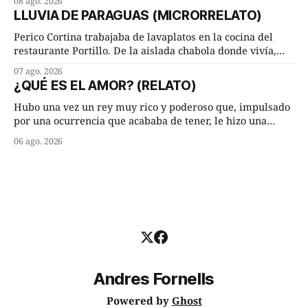
08 ago. 2026
ambos les iba de maravilla. Pero mantenían absoluta
LLUVIA DE PARAGUAS (MICRORRELATO)
discrepancia en un deseo ineluctable por parte de ella.
Lucía Arriate quería que ellos
Perico Cortina trabajaba de lavaplatos en la cocina del
restaurante Portillo. De la aislada chabola donde vivía,
hasta su lugar de trabajo y viceversa le significaban tres
07 ago. 2026
cuarto de hora andando a buen paso. Cierta noche,
¿QUÉ ES EL AMOR? (RELATO)
terminada su jornada laboral caminaba él hacía su mísera
morada cundo comenzó a llover
Hubo una vez un rey muy rico y poderoso que, impulsado
por una ocurrencia que acababa de tener, le hizo una
inesperada pregunta al más sabio de sus consejeros: —
06 ago. 2026
Dime, hombre sabio, ¿qué es el amor según tú? Su
consejero, que era muy prudente y astuto le respondió de
inmediato:
Andres Fornells
Powered by
Ghost