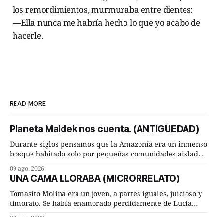
los remordimientos, murmuraba entre dientes:
—Ella nunca me habría hecho lo que yo acabo de
hacerle.
READ MORE
Planeta Maldek nos cuenta. (ANTIGÜEDAD)
Durante siglos pensamos que la Amazonía era un inmenso
bosque habitado solo por pequeñas comunidades aisladas.
Hoy, la ciencia acaba de demostrar que esa historia estaba
09 ago. 2026
incompleta. Un equipo internacional de arqueólogos,
UNA CAMA LLORABA (MICRORRELATO)
liderado por el investigador finlandés Martti Pärssinen,
de la Universidad de Helsinki, junto con especialistas de
Tomasito Molina era un joven, a partes iguales, juicioso y
Brasil y
timorato. Se había enamorado perdidamente de Lucía
Arriate y ella le correspondía. En los placeres de cama, a