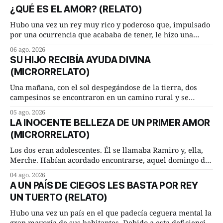
¿QUÉ ES EL AMOR? (RELATO)
Hubo una vez un rey muy rico y poderoso que, impulsado
por una ocurrencia que acababa de tener, le hizo una
inesperada pregunta al más sabio de sus consejeros: —
06 ago. 2026
Dime, hombre sabio, ¿qué es el amor según tú? Su
SU HIJO RECIBÍA AYUDA DIVINA
consejero, que era muy prudente y astuto le respondió de
(MICRORRELATO)
inmediato:
Una mañana, con el sol despegándose de la tierra, dos
campesinos se encontraron en un camino rural y se
detuvieron un momento a hablar. —¿Vienes de regar las
05 ago. 2026
remolachas, Manuel? —quiso saber uno. —Eso acabo de
LA INOCENTE BELLEZA DE UN PRIMER AMOR
hacer, Paco. ¿Cómo va ese maíz tuyo? --se interesó el otro.
(MICRORRELATO)
—De momento mejor
Los dos eran adolescentes. Él se llamaba Ramiro y, ella,
Merche. Habían acordado encontrarse, aquel domingo de
verano, a las ocho de la mañana en “La Herradura”. Un
04 ago. 2026
lugar del río que debía este nombre a la pronunciada
A UN PAÍS DE CIEGOS LES BASTA POR REY
curva que la corriente fluvial presentaba en aquel punto.
UN TUERTO (RELATO)
Habían dispuesto que
Hubo una vez un país en el que padecía ceguera mental la
gran mayoría de sus habitantes. Debido a esta deficiencia,