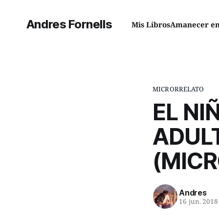
Andres Fornells
Mis Libros
Amanecer en 
MICRORRELATO
EL NI
ADUL
(MIC
Andres
16 jun. 2018