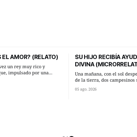
 EL AMOR? (RELATO)
SU HIJO RECIBÍA AYU
DIVINA (MICRORRELA
ez un rey muy rico y
que, impulsado por una
Una mañana, con el sol desp
 que acababa de tener, le
de la tierra, dos campesinos 
nesperada pregunta al más
encontraron en un camino ru
05 ago. 2026
consejeros: —Dime,
detuvieron un momento a habl
io, ¿qué es el amor según
¿Vienes de regar las remolac
Manuel? —quiso saber uno. —Eso
e respondió de inmediato:
acabo de hacer, Paco. ¿Cómo 
maíz tuyo? --se interesó el otro.
momento mejor