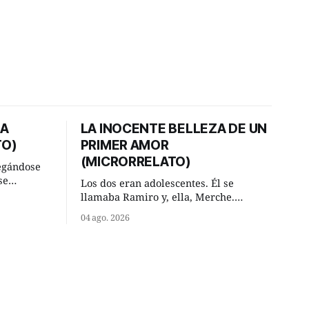
DA
LA INOCENTE BELLEZA DE UN
TO)
PRIMER AMOR
(MICRORRELATO)
egándose
se
Los dos eran adolescentes. Él se
ral y se
llamaba Ramiro y, ella, Merche.
ar. —
Habían acordado encontrarse, aquel
04 ago. 2026
has,
domingo de verano, a las ocho de la
mañana en “La Herradura”. Un lugar
va ese
del río que debía este nombre a la
 —De
pronunciada curva que la corriente
fluvial presentaba en aquel punto.
Habían dispuesto que