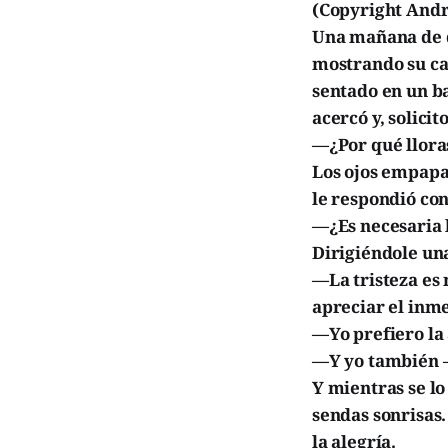
(Copyright Andr
Una mañana de d
mostrando su ca
sentado en un b
acercó y, solici
—¿Por qué llora
Los ojos empapad
le respondió con
—¿Es necesaria l
Dirigiéndole una
—La tristeza es 
apreciar el inme
—Yo prefiero la 
—Y yo también —
Y mientras se lo
sendas sonrisas
la alegría.