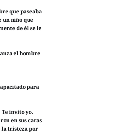
bre que paseaba
e un niño que
ente de él se le
fianza el hombre
 capacitado para
Te invito yo.
aron en sus caras
a tristeza por