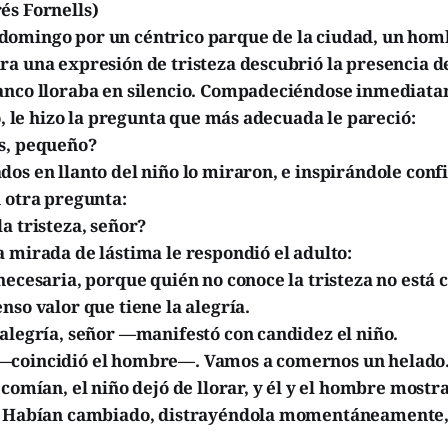
és Fornells)
omingo por un céntrico parque de la ciudad, un hom
ra una expresión de tristeza descubrió la presencia d
anco lloraba en silencio. Compadeciéndose inmediatam
to, le hizo la pregunta que más adecuada le pareció:
s, pequeño?
os en llanto del niño lo miraron, e inspirándole con
 otra pregunta:
a tristeza, señor?
 mirada de lástima le respondió el adulto:
necesaria, porque quién no conoce la tristeza no está
nso valor que tiene la alegría.
alegría, señor —manifestó con candidez el niño.
coincidió el hombre—. Vamos a comernos un helado. 
 comían, el niño dejó de llorar, y él y el hombre mostr
. Habían cambiado, distrayéndola momentáneamente, l