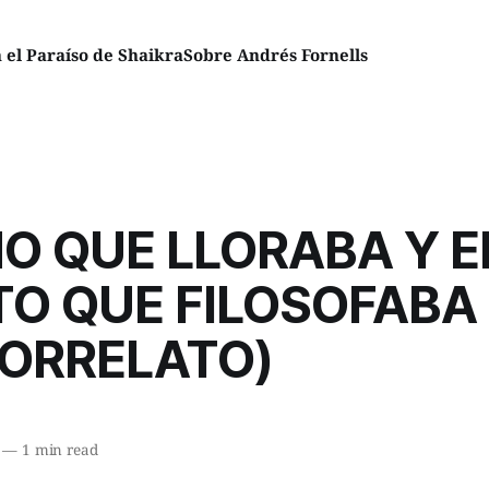
el Paraíso de Shaikra
Sobre Andrés Fornells
ÑO QUE LLORABA Y E
TO QUE FILOSOFABA
RORRELATO)
—
1 min read