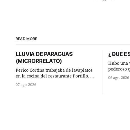
READ MORE
LLUVIA DE PARAGUAS
¿QUÉ ES
(MICRORRELATO)
Hubo una v
poderoso 
Perico Cortina trabajaba de lavaplatos
ocurrencia
en la cocina del restaurante Portillo. De
06 ago. 2026
hizo una i
la aislada chabola donde vivía, hasta su
07 ago. 2026
sabio de sus 
lugar de trabajo y viceversa le
hombre sab
significaban tres cuarto de hora
tú? Su consejero, que era muy prudente
andando a buen paso. Cierta noche,
y astuto l
terminada su jornada laboral caminaba
él hacía su mísera morada cundo
comenzó a llover