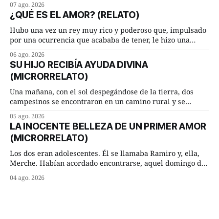
07 ago. 2026
cuarto de hora andando a buen paso. Cierta noche,
¿QUÉ ES EL AMOR? (RELATO)
terminada su jornada laboral caminaba él hacía su mísera
morada cundo comenzó a llover
Hubo una vez un rey muy rico y poderoso que, impulsado
por una ocurrencia que acababa de tener, le hizo una
inesperada pregunta al más sabio de sus consejeros: —
06 ago. 2026
Dime, hombre sabio, ¿qué es el amor según tú? Su
SU HIJO RECIBÍA AYUDA DIVINA
consejero, que era muy prudente y astuto le respondió de
(MICRORRELATO)
inmediato:
Una mañana, con el sol despegándose de la tierra, dos
campesinos se encontraron en un camino rural y se
detuvieron un momento a hablar. —¿Vienes de regar las
05 ago. 2026
remolachas, Manuel? —quiso saber uno. —Eso acabo de
LA INOCENTE BELLEZA DE UN PRIMER AMOR
hacer, Paco. ¿Cómo va ese maíz tuyo? --se interesó el otro.
(MICRORRELATO)
—De momento mejor
Los dos eran adolescentes. Él se llamaba Ramiro y, ella,
Merche. Habían acordado encontrarse, aquel domingo de
verano, a las ocho de la mañana en “La Herradura”. Un
04 ago. 2026
lugar del río que debía este nombre a la pronunciada
curva que la corriente fluvial presentaba en aquel punto.
Habían dispuesto que