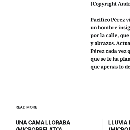
(Copyright Andr
Pacífico Pérez 
un hombre insign
por la calle, qu
y abrazos. Actua
Pérez cada vez 
que se le ha pla
que apenas lo d
READ MORE
UNA CAMA LLORABA
LLUVIA
(MICRORRELATO)
(MICRO