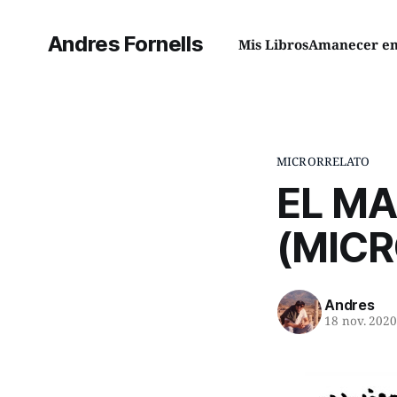
Andres Fornells
Mis Libros
Amanecer en 
MICRORRELATO
EL MA
(MIC
Andres
18 nov. 202