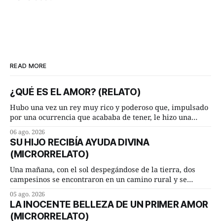
READ MORE
¿QUÉ ES EL AMOR? (RELATO)
Hubo una vez un rey muy rico y poderoso que, impulsado
por una ocurrencia que acababa de tener, le hizo una
inesperada pregunta al más sabio de sus consejeros: —
06 ago. 2026
Dime, hombre sabio, ¿qué es el amor según tú? Su
SU HIJO RECIBÍA AYUDA DIVINA
consejero, que era muy prudente y astuto le respondió de
(MICRORRELATO)
inmediato:
Una mañana, con el sol despegándose de la tierra, dos
campesinos se encontraron en un camino rural y se
detuvieron un momento a hablar. —¿Vienes de regar las
05 ago. 2026
remolachas, Manuel? —quiso saber uno. —Eso acabo de
LA INOCENTE BELLEZA DE UN PRIMER AMOR
hacer, Paco. ¿Cómo va ese maíz tuyo? --se interesó el otro.
(MICRORRELATO)
—De momento mejor