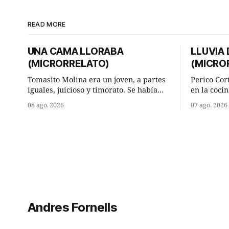
READ MORE
UNA CAMA LLORABA
LLUVIA
(MICRORRELATO)
(MICRO
Tomasito Molina era un joven, a partes
Perico Cor
iguales, juicioso y timorato. Se había
en la cocin
enamorado perdidamente de Lucía
la aislada
08 ago. 2026
07 ago. 2026
Arriate y ella le correspondía. En los
lugar de tr
placeres de cama, a ambos les iba de
significab
maravilla. Pero mantenían absoluta
andando a buen p
discrepancia en un deseo ineluctable
terminada 
por parte de ella. Lucía Arriate quería
él hacía s
que ellos
comenzó a 
Andres Fornells