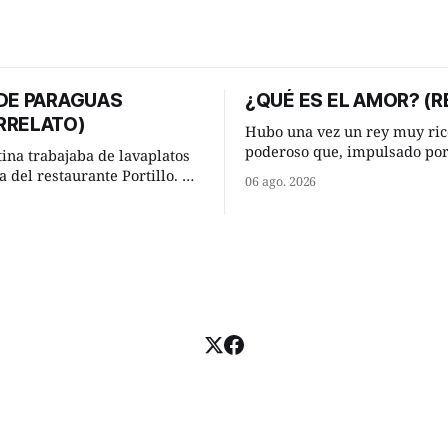
 DE PARAGUAS
¿QUÉ ES EL AMOR? (R
RRELATO)
Hubo una vez un rey muy ric
poderoso que, impulsado po
tina trabajaba de lavaplatos
ocurrencia que acababa de te
a del restaurante Portillo. De
06 ago. 2026
hizo una inesperada pregunt
 chabola donde vivía, hasta su
sabio de sus consejeros: —Dime,
abajo y viceversa le
hombre sabio, ¿qué es el am
an tres cuarto de hora
tú? Su consejero, que era muy prudente
aso. Cierta noche,
y astuto le respondió de inme
su jornada laboral caminaba
u mísera morada cundo
llover