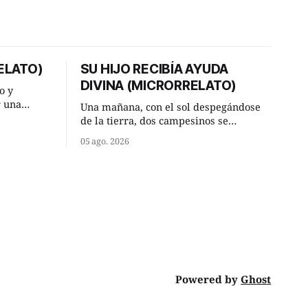
ELATO)
SU HIJO RECIBÍA AYUDA
DIVINA (MICRORRELATO)
o y
r una
Una mañana, con el sol despegándose
ner, le
de la tierra, dos campesinos se
a al más
encontraron en un camino rural y se
05 ago. 2026
detuvieron un momento a hablar. —
or según
¿Vienes de regar las remolachas,
Manuel? —quiso saber uno. —Eso
diato:
acabo de hacer, Paco. ¿Cómo va ese
maíz tuyo? --se interesó el otro. —De
momento mejor
Powered by
Ghost