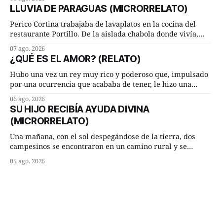
ambos les iba de maravilla. Pero mantenían absoluta
LLUVIA DE PARAGUAS (MICRORRELATO)
discrepancia en un deseo ineluctable por parte de ella.
Lucía Arriate quería que ellos
Perico Cortina trabajaba de lavaplatos en la cocina del
restaurante Portillo. De la aislada chabola donde vivía,
hasta su lugar de trabajo y viceversa le significaban tres
07 ago. 2026
cuarto de hora andando a buen paso. Cierta noche,
¿QUÉ ES EL AMOR? (RELATO)
terminada su jornada laboral caminaba él hacía su mísera
morada cundo comenzó a llover
Hubo una vez un rey muy rico y poderoso que, impulsado
por una ocurrencia que acababa de tener, le hizo una
inesperada pregunta al más sabio de sus consejeros: —
06 ago. 2026
Dime, hombre sabio, ¿qué es el amor según tú? Su
SU HIJO RECIBÍA AYUDA DIVINA
consejero, que era muy prudente y astuto le respondió de
(MICRORRELATO)
inmediato:
Una mañana, con el sol despegándose de la tierra, dos
campesinos se encontraron en un camino rural y se
detuvieron un momento a hablar. —¿Vienes de regar las
05 ago. 2026
remolachas, Manuel? —quiso saber uno. —Eso acabo de
hacer, Paco. ¿Cómo va ese maíz tuyo? --se interesó el otro.
—De momento mejor