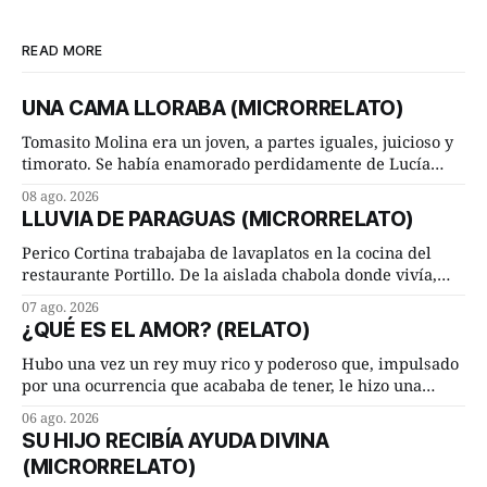
READ MORE
UNA CAMA LLORABA (MICRORRELATO)
Tomasito Molina era un joven, a partes iguales, juicioso y
timorato. Se había enamorado perdidamente de Lucía
Arriate y ella le correspondía. En los placeres de cama, a
08 ago. 2026
ambos les iba de maravilla. Pero mantenían absoluta
LLUVIA DE PARAGUAS (MICRORRELATO)
discrepancia en un deseo ineluctable por parte de ella.
Lucía Arriate quería que ellos
Perico Cortina trabajaba de lavaplatos en la cocina del
restaurante Portillo. De la aislada chabola donde vivía,
hasta su lugar de trabajo y viceversa le significaban tres
07 ago. 2026
cuarto de hora andando a buen paso. Cierta noche,
¿QUÉ ES EL AMOR? (RELATO)
terminada su jornada laboral caminaba él hacía su mísera
morada cundo comenzó a llover
Hubo una vez un rey muy rico y poderoso que, impulsado
por una ocurrencia que acababa de tener, le hizo una
inesperada pregunta al más sabio de sus consejeros: —
06 ago. 2026
Dime, hombre sabio, ¿qué es el amor según tú? Su
SU HIJO RECIBÍA AYUDA DIVINA
consejero, que era muy prudente y astuto le respondió de
(MICRORRELATO)
inmediato: