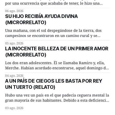
por una ocurrencia que acababa de tener, le hizo una
inesperada pregunta al más sabio de sus consejeros: —
06 ago. 2026
Dime, hombre sabio, ¿qué es el amor según tú? Su
SU HIJO RECIBÍA AYUDA DIVINA
consejero, que era muy prudente y astuto le respondió de
(MICRORRELATO)
inmediato:
Una mañana, con el sol despegándose de la tierra, dos
campesinos se encontraron en un camino rural y se
detuvieron un momento a hablar. —¿Vienes de regar las
05 ago. 2026
remolachas, Manuel? —quiso saber uno. —Eso acabo de
LA INOCENTE BELLEZA DE UN PRIMER AMOR
hacer, Paco. ¿Cómo va ese maíz tuyo? --se interesó el otro.
(MICRORRELATO)
—De momento mejor
Los dos eran adolescentes. Él se llamaba Ramiro y, ella,
Merche. Habían acordado encontrarse, aquel domingo de
verano, a las ocho de la mañana en “La Herradura”. Un
04 ago. 2026
lugar del río que debía este nombre a la pronunciada
A UN PAÍS DE CIEGOS LES BASTA POR REY
curva que la corriente fluvial presentaba en aquel punto.
UN TUERTO (RELATO)
Habían dispuesto que
Hubo una vez un país en el que padecía ceguera mental la
gran mayoría de sus habitantes. Debido a esta deficiencia,
multitud de ciegos mentales valiéndose de ser muy
03 ago. 2026
superiores en número a los que no padecían ninguna