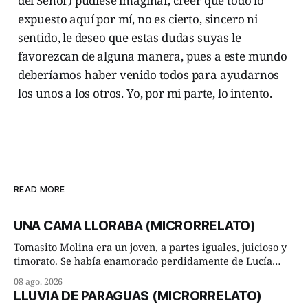
del Señor) pudiese imaginar, creer que todo lo
expuesto aquí por mí, no es cierto, sincero ni
sentido, le deseo que estas dudas suyas le
favorezcan de alguna manera, pues a este mundo
deberíamos haber venido todos para ayudarnos
los unos a los otros. Yo, por mi parte, lo intento.
READ MORE
UNA CAMA LLORABA (MICRORRELATO)
Tomasito Molina era un joven, a partes iguales, juicioso y
timorato. Se había enamorado perdidamente de Lucía
Arriate y ella le correspondía. En los placeres de cama, a
08 ago. 2026
ambos les iba de maravilla. Pero mantenían absoluta
LLUVIA DE PARAGUAS (MICRORRELATO)
discrepancia en un deseo ineluctable por parte de ella.