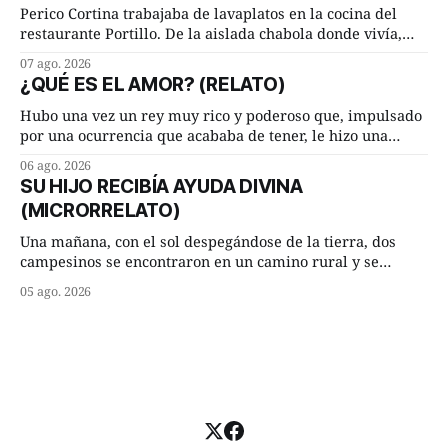
Lucía Arriate quería que ellos
Perico Cortina trabajaba de lavaplatos en la cocina del
restaurante Portillo. De la aislada chabola donde vivía,
hasta su lugar de trabajo y viceversa le significaban tres
07 ago. 2026
cuarto de hora andando a buen paso. Cierta noche,
¿QUÉ ES EL AMOR? (RELATO)
terminada su jornada laboral caminaba él hacía su mísera
morada cundo comenzó a llover
Hubo una vez un rey muy rico y poderoso que, impulsado
por una ocurrencia que acababa de tener, le hizo una
inesperada pregunta al más sabio de sus consejeros: —
06 ago. 2026
Dime, hombre sabio, ¿qué es el amor según tú? Su
SU HIJO RECIBÍA AYUDA DIVINA
consejero, que era muy prudente y astuto le respondió de
(MICRORRELATO)
inmediato:
Una mañana, con el sol despegándose de la tierra, dos
campesinos se encontraron en un camino rural y se
detuvieron un momento a hablar. —¿Vienes de regar las
05 ago. 2026
remolachas, Manuel? —quiso saber uno. —Eso acabo de
hacer, Paco. ¿Cómo va ese maíz tuyo? --se interesó el otro.
—De momento mejor