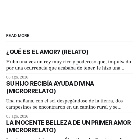
READ MORE
¿QUÉ ES EL AMOR? (RELATO)
Hubo una vez un rey muy rico y poderoso que, impulsado
por una ocurrencia que acababa de tener, le hizo una
inesperada pregunta al más sabio de sus consejeros: —
06 ago. 2026
Dime, hombre sabio, ¿qué es el amor según tú? Su
SU HIJO RECIBÍA AYUDA DIVINA
consejero, que era muy prudente y astuto le respondió de
(MICRORRELATO)
inmediato:
Una mañana, con el sol despegándose de la tierra, dos
campesinos se encontraron en un camino rural y se
detuvieron un momento a hablar. —¿Vienes de regar las
05 ago. 2026
remolachas, Manuel? —quiso saber uno. —Eso acabo de
LA INOCENTE BELLEZA DE UN PRIMER AMOR
hacer, Paco. ¿Cómo va ese maíz tuyo? --se interesó el otro.
(MICRORRELATO)
—De momento mejor