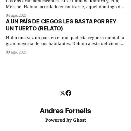
Los dos eran adolescentes. Él se llamaba Ramiro y, ella,
Merche. Habían acordado encontrarse, aquel domingo de
verano, a las ocho de la mañana en “La Herradura”. Un
04 ago. 2026
lugar del río que debía este nombre a la pronunciada
A UN PAÍS DE CIEGOS LES BASTA POR REY
curva que la corriente fluvial presentaba en aquel punto.
UN TUERTO (RELATO)
Habían dispuesto que
Hubo una vez un país en el que padecía ceguera mental la
gran mayoría de sus habitantes. Debido a esta deficiencia,
multitud de ciegos mentales valiéndose de ser muy
03 ago. 2026
superiores en número a los que no padecían ninguna
dificultad visual, decidieron que, para gobernar sus vidas
bastaría y sobraría con
Andres Fornells
Powered by
Ghost